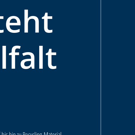
teht
lfalt
 bis hin zu Recycling-Material