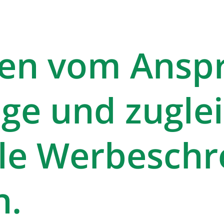
en vom Ansp
ge und zugle
lle Werbeschr
n.