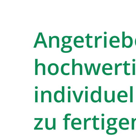
Angetrieb
hochwerti
individue
zu fertige