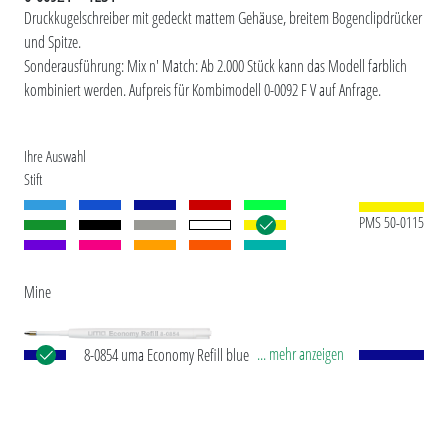
Druckkugelschreiber mit gedeckt mattem Gehäuse, breitem Bogenclipdrücker
und Spitze.
Sonderausführung: Mix n' Match: Ab 2.000 Stück kann das Modell farblich
kombiniert werden. Aufpreis für Kombimodell 0-0092 F V auf Anfrage.
Ihre Auswahl
Stift
PMS 50-0115
Mine
... mehr anzeigen
8-0854 uma Economy Refill blue Kunststoff-
Großraummine mit weißem Kunststoffrohr,
silberne Schreibspitze und Wolfram-Karbid-Kugel
(1,0 mm). Schreibleistung: ca. 1.500 m.