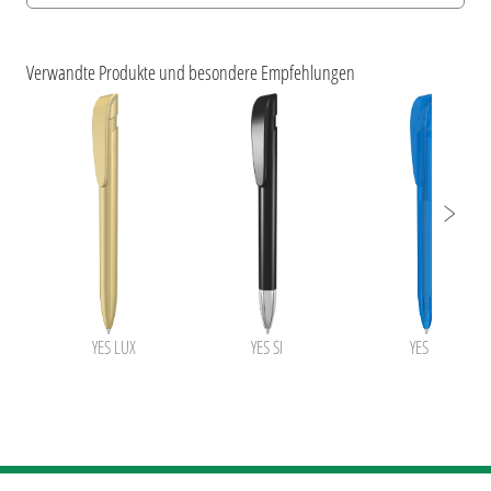
Information Druckposition
ESG-Merkmale und Produktzertifizierungen
uma YES
Verwandte Produkte und besondere Empfehlungen
YES LUX
YES SI
YES transpare