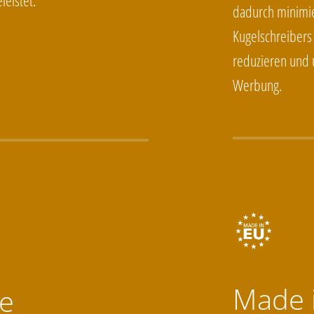
leistet.
dadurch minimie
Kugelschreibers
reduzieren und u
Werbung.
Made 
e