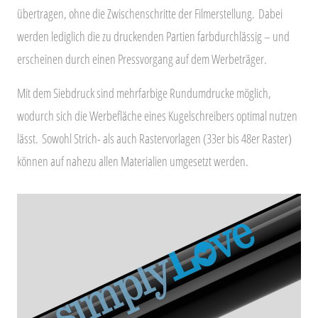
übertragen, ohne die Zwischenschritte der Filmerstellung.
Dabei
werden lediglich die zu druckenden Partien farbdurchlässig – und
erscheinen durch einen Pressvorgang auf dem Werbeträger.
Mit dem Siebdruck sind mehrfarbige Rundumdrucke möglich,
wodurch sich die Werbefläche eines Kugelschreibers optimal nutzen
lässt.
Sowohl Strich- als auch Rastervorlagen (33er bis 48er Raster)
können auf nahezu allen Materialien umgesetzt werden.