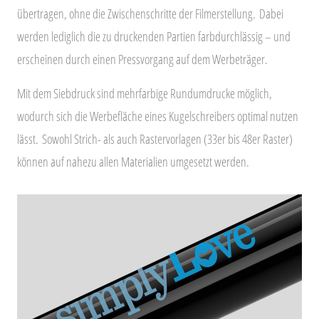
übertragen, ohne die Zwischenschritte der Filmerstellung.
Dabei
werden lediglich die zu druckenden Partien farbdurchlässig – und
erscheinen durch einen Pressvorgang auf dem Werbeträger.
Mit dem Siebdruck sind mehrfarbige Rundumdrucke möglich,
wodurch sich die Werbefläche eines Kugelschreibers optimal nutzen
lässt.
Sowohl Strich- als auch Rastervorlagen (33er bis 48er Raster)
können auf nahezu allen Materialien umgesetzt werden.