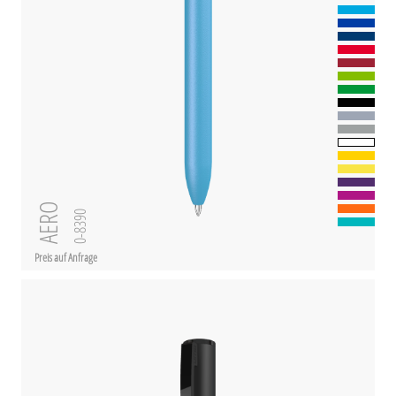
AERO
0-8390
Preis auf Anfrage