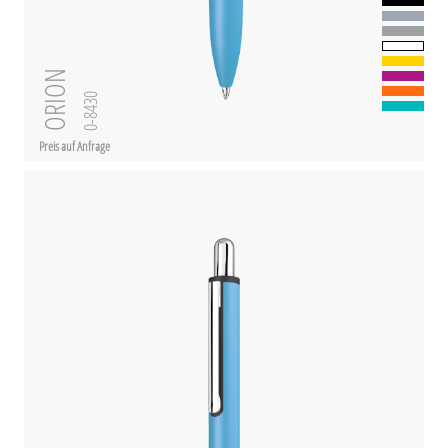
ORION
0-8430
Preis auf Anfrage