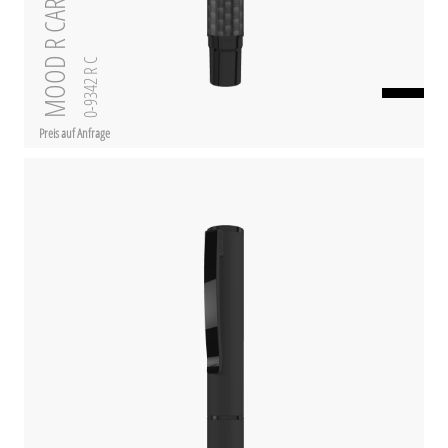
MOOD R CARBON
0-9342 R C
Preis auf Anfrage