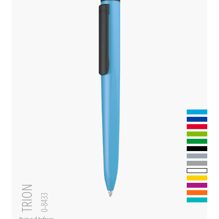
TRION
0-8433