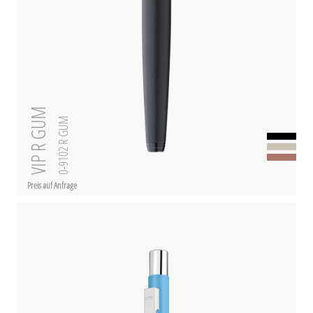
VIP R GUM
0-9102 R GUM
Preis auf Anfrage