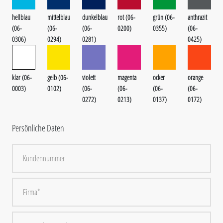
hellblau
mittelblau
dunkelblau
rot (06-
grün (06-
anthrazit
(06-
(06-
(06-
0200)
0355)
(06-
0306)
0294)
0281)
0425)
klar (06-
gelb (06-
violett
magenta
ocker
orange
0003)
0102)
(06-
(06-
(06-
(06-
0272)
0213)
0137)
0172)
Persönliche Daten