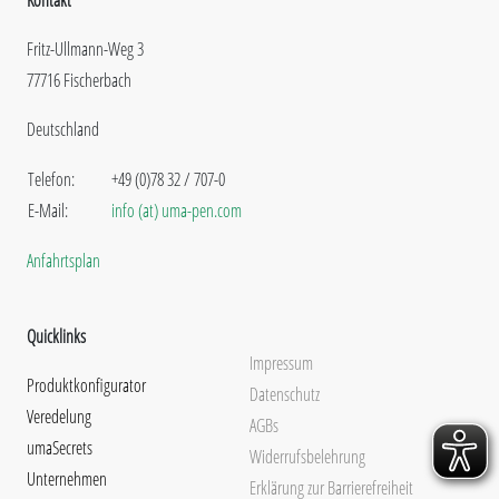
Fritz-Ullmann-Weg 3
77716 Fischerbach
Deutschland
Telefon:
+49 (0)78 32 / 707-0
E-Mail:
info (at) uma-pen.com
Anfahrtsplan
Quicklinks
Impressum
Produktkonfigurator
Datenschutz
Veredelung
AGBs
umaSecrets
Widerrufsbelehrung
Unternehmen
Erklärung zur Barrierefreiheit