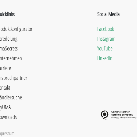
uicklinks
Social Media
roduktkonfigurator
Facebook
eredelung
Instagram
maSecrets
YouTube
nternehmen
LinkedIn
arriere
nsprechpartner
ontakt
ändlersuche
yUMA
ownloads
mpressum