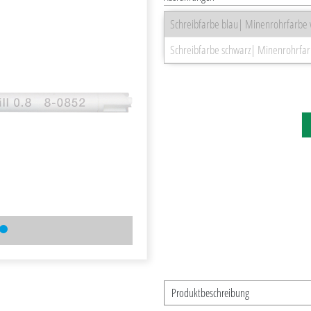
Schreibfarbe blau| Minenrohrfarbe w
Schreibfarbe schwarz| Minenrohrfar
Produktbeschreibung