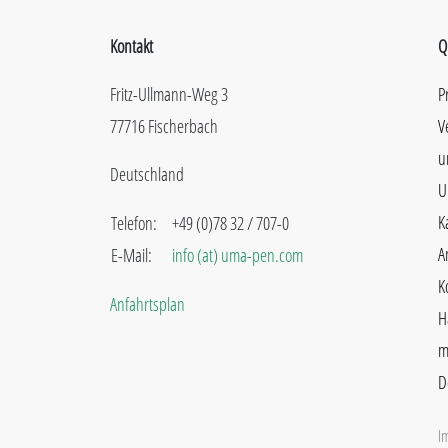
Kontakt
Q
Fritz-Ullmann-Weg 3
P
77716 Fischerbach
V
u
Deutschland
U
K
Telefon:
+49 (0)78 32 / 707-0
A
E-Mail:
info (at) uma-pen.com
K
Anfahrtsplan
H
m
D
I