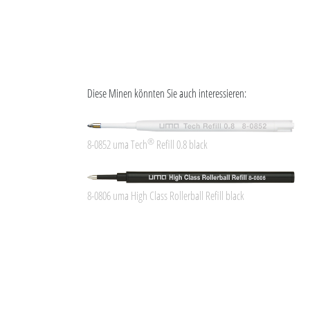
Diese Minen könnten Sie auch interessieren:
®
8-0852 uma Tech
Refill 0.8 black
8-0806 uma High Class Rollerball Refill black