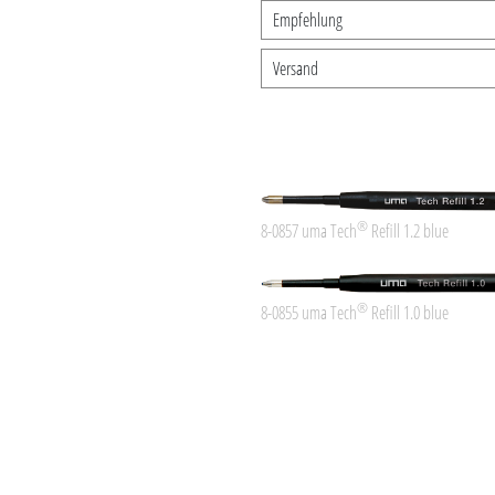
Empfehlung
Versand
®
8-0857 uma Tech
Refill 1.2 blue
®
8-0855 uma Tech
Refill 1.0 blue