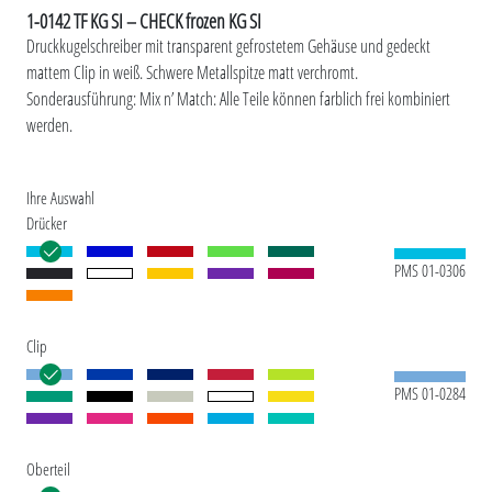
1-0142 TF KG SI – CHECK frozen KG SI
Druckkugelschreiber mit transparent gefrostetem Gehäuse und gedeckt
mattem Clip in weiß. Schwere Metallspitze matt verchromt.
Sonderausführung: Mix n’ Match: Alle Teile können farblich frei kombiniert
werden.
Ihre Auswahl
Drücker
PMS 01-0306
Clip
PMS 01-0284
Oberteil