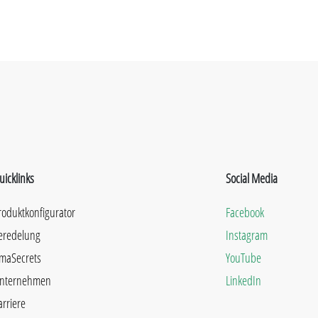
uicklinks
Social Media
roduktkonfigurator
Facebook
eredelung
Instagram
maSecrets
YouTube
nternehmen
LinkedIn
arriere