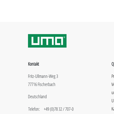
Kontakt
Q
Fritz-Ullmann-Weg 3
P
77716 Fischerbach
V
u
Deutschland
U
K
Telefon:
+49 (0)78 32 / 707-0