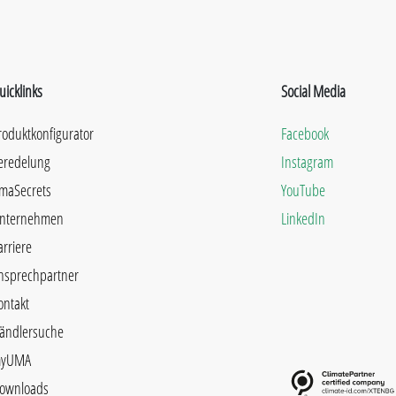
uicklinks
Social Media
roduktkonfigurator
Facebook
eredelung
Instagram
maSecrets
YouTube
nternehmen
LinkedIn
arriere
nsprechpartner
ontakt
ändlersuche
yUMA
ownloads