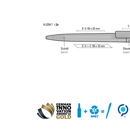
Schreibspitze und Wolfram-Karbid-Kugel (1,0 mm).
Schreibleistung: ca. 1.500 m. Schreibpaste nach I