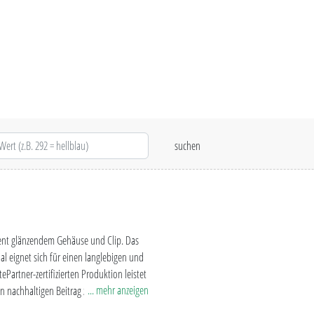
rent glänzendem Gehäuse und Clip. Das
al eignet sich für einen langlebigen und
artner-zertifizierten Produktion leistet
... mehr anzeigen
n nachhaltigen Beitrag zur Schonung der
PET-Material) sind produktionstechnische