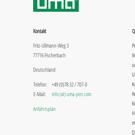
Kontakt
Q
Fritz-Ullmann-Weg 3
P
77716 Fischerbach
V
u
Deutschland
U
K
Telefon:
+49 (0)78 32 / 707-0
A
E-Mail:
info (at) uma-pen.com
K
Anfahrtsplan
H
m
D