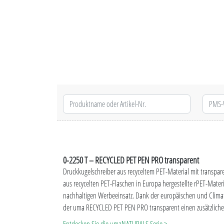
0-2250 T – RECYCLED PET PEN PRO transparent
Druckkugelschreiber aus recyceltem PET-Material mit transpa
aus recycelten PET-Flaschen in Europa hergestellte rPET-Materi
nachhaltigen Werbeeinsatz. Dank der europäischen und ClimateP
der uma RECYCLED PET PEN PRO transparent einen zusätzliche
Umwelt. Aufgrund der Besonderheit des Materials (recyceltes 