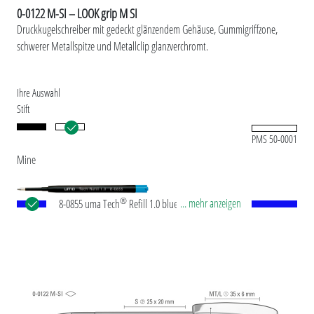
0-0122 M-SI – LOOK grip M SI
Druckkugelschreiber mit gedeckt glänzendem Gehäuse, Gummigriffzone,
schwerer Metallspitze und Metallclip glanzverchromt.
Ihre Auswahl
Stift
PMS 50-0001
Mine
®
... mehr anzeigen
8-0855 uma Tech
Refill 1.0 blue Europäische
Kunststoff-Großraummine mit weißem oder
schwarzem Kunststoffrohr, Neusilberspitze und
Wolfram-Karbid-Kugel (1,0 mm). Schreibleistung:
ca. 4.500 m. Deutsche Schreibpaste nach ISO-
Norm. Die uma Tech Refill 1.0 vermittelt ein
angenehmes und weiches Schreibgefühl.