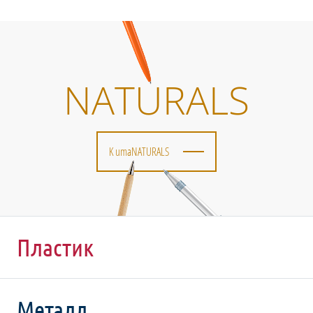
NATURALS
K umaNATURALS
Пластик
Металл