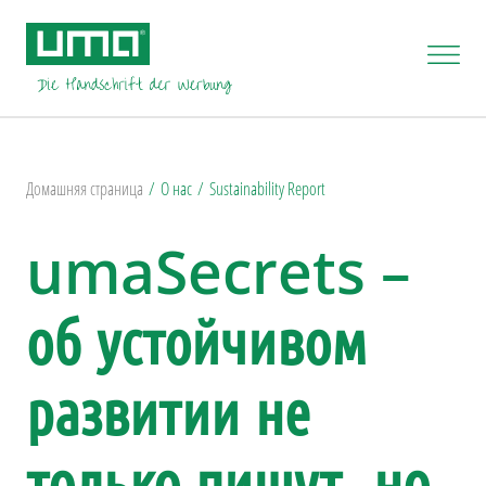
Домашняя страница
О нас
Sustainability Report
umaSecrets –
об устойчивом
развитии не
только пишут, но