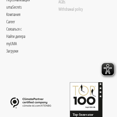
AGBs
umaSecrets
Withdrawal policy
Компания
Career
Связаться с
Найти дилера
myUMA
Загрузки