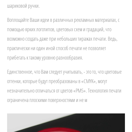
шариковой ручки.
Воплощайте Ваши идеи в различных рекламных материалах, с
помощью ярких логотипов, цветовых схем и градаций, что
возможно создать даже при небольших тиражах печати. Ведь,
практически ни один иной способ печати не позволяет
прибегать к такому уровню разнообразия.
Единственное, что Вам следует учитывать, - это то, что цветовые
оттенки, которые будут преобразованы в «CMYK», могут
незначительно отличаться от цветов «PMS». Технология печати
ограничена плоскими поверхностями и не м