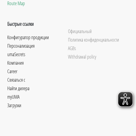
Route Map
Быстрые ссылки
Официальный
Конфигуратор продукции
Политика конфиденциальности
Персонализация
AGBs
umaSecrets
Withdrawal policy
Компания
Career
Связаться с
Найти дилера
myUMA
Загрузки