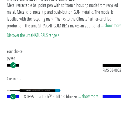
Metal retractable ballpoint pen with softtouch housing made from recycled
metal. Metal clip, metal tip and push-button GUN metallic. The model is
labelled with the recycling mark. Thanks to the ClimatePartner-certified
... show more
production, the uma STRAIGHT GUM RECY makes an additional sustainable
contribution to the protection of the environment.
Discover the umaNATURALS range >
Your choice
ручка
PMS 58-0002
Стержень
®
... show more
8-0855 uma Tech
Refill 1.0 blue Европейские
объемные стержни в пластиковом корпусе с
белой или черной пластиковой трубкой, новым
серебряным наконечником и вольфрамово-
карбидным шариком (1,0 мм). Длина письма: