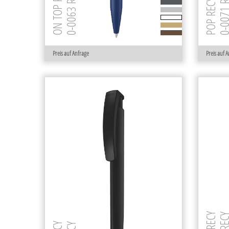
ON TOP RECY
0-0063 RECY
0-0071 R
POP RECY
Preis auf Anfrage
Preis auf 