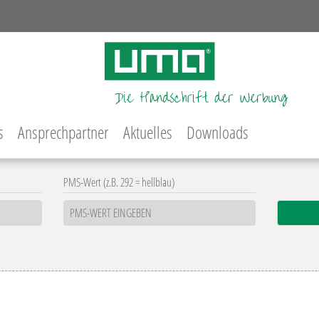
s
Ansprechpartner
Aktuelles
Downloads
PMS-Wert (z.B. 292 = hellblau)
n
Typ
Farbfamilie
 frozen
Drehkugelschreiber
t glänzend
Druckbleistift