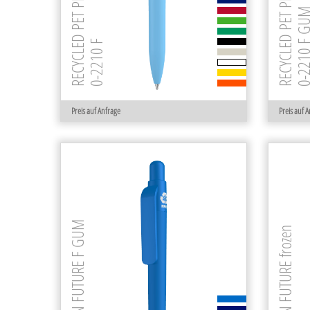
RECYCLED PET PEN STEP F GUM
RECYCLED PET PEN STEP F
0-2210 F 
0-2210 F
Preis auf Anfrage
Preis auf 