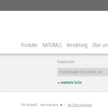
Social Media
Facebook
Instagram
YouTube
LinkedIn
Produkte
NATURALS
Veredelung
Über un
Produktsuche
erweiterte Suche
Material
Oberfläche
Holz
Transparent
Kunststoff
Transparen
Ihre Auswahl:
Naturmaterialien
alle Filter zurücksetzen