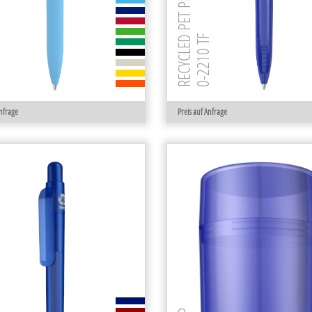
RECYCLED PET PEN STEP frozen
GUM
0-2210 TF
Anfrage
Preis auf Anfrage