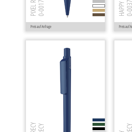
0-0017 RECY
0-0037 R
HAPPY RECY
PIXEL RECY
Preis auf Anfrage
Preis auf 