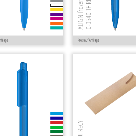
ALIGN frozen RECY
0-0540 TF RECY
ECY
Anfrage
Preis auf Anfrage