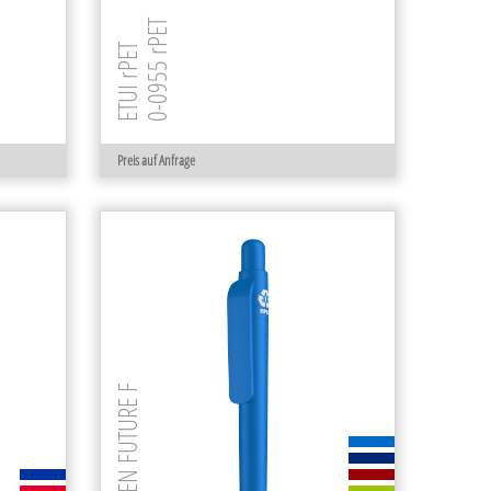
0-0955 rPET
ETUI rPET
Preis auf Anfrage