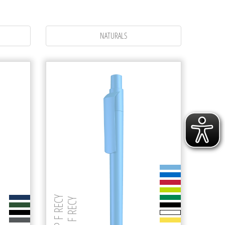
1,00 € - 1,49 €
1,50 € - 1,99 €
ab 2,00 €
NATURALS
ON TOP F RECY
0-0063 F RECY