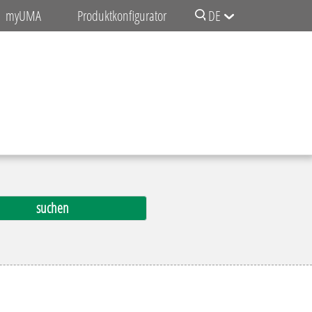
myUMA
Produktkonfigurator
DE
Preis
0,15 € - 0,49 €
0,50 € - 0,99 €