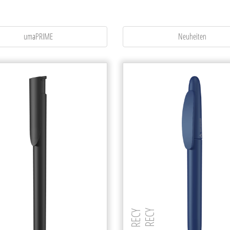
Druckkugelschreiber
Etui
Fineliner
umaPRIME
Neuheiten
Rollerball
Textmarker
alle Filter zurücksetzen
Touchpen
Zubehör