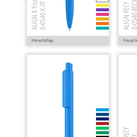
0-0540 K-TF GUM RECY
0-0540 R
ALIGN RECY
Preis auf Anfrage
Preis auf 