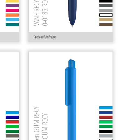
0-0183 RECY
VANE RECY
Preis auf Anfrage
STAGE K frozen GUM RECY