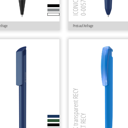
ECY
0-0057 RECY
ICONIC RECY
Anfrage
Preis auf Anfrage
TRINITY K transparent RECY