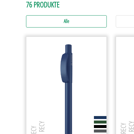
76 PRODUKTE
Metall
Gedeckt
Naturmaterialien
Metall
Pappe
GUM
Alle