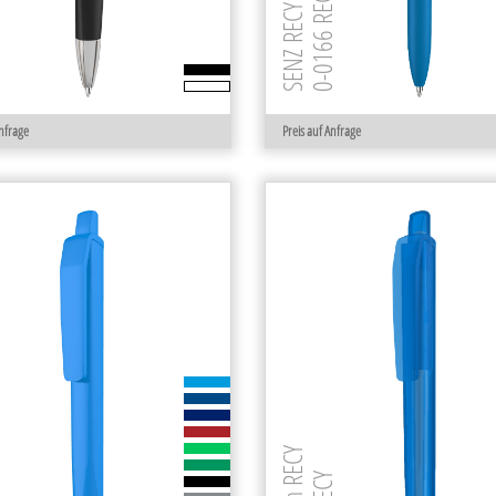
ECY
0-0166 RECY
SENZ RECY
Anfrage
Preis auf Anfrage