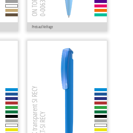
Preis auf Anfrage
TRINITY K transparent SI RECY
0-0133 KT-SI RECY