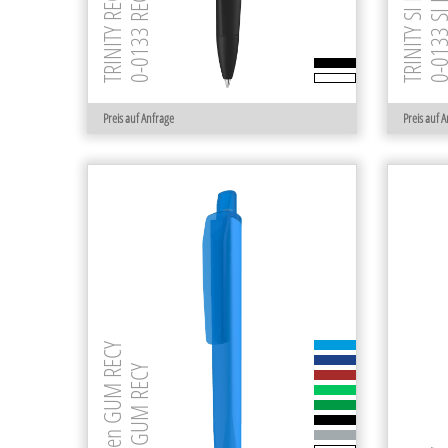
TRINITY SI RECY
0-0133 SI R
TRINITY RECY
0-0133 RECY
Preis auf Anfrage
Preis auf 
ALIGN K frozen GUM RECY