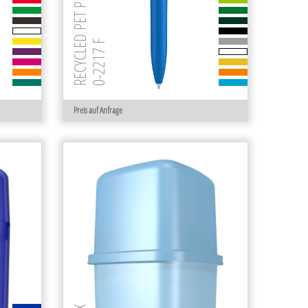
RECYCLED PET PEN FUTURE F
0-2217 F
Preis auf Anfrage