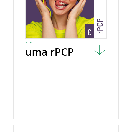
PDF
uma rPCP