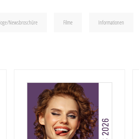
loge/Newsbroschüre
Filme
Informationen