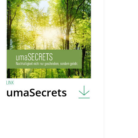
LINK
umaSecrets