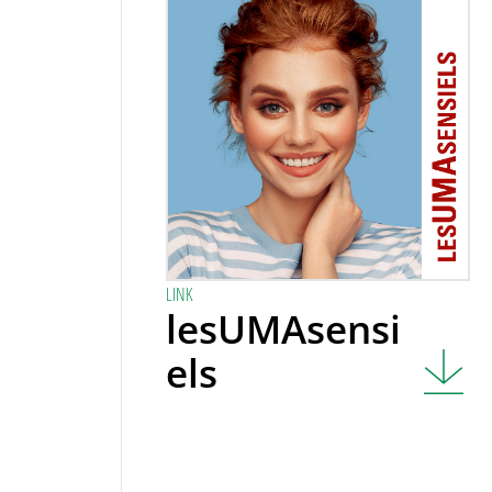
LINK
lesUMAsensi
els