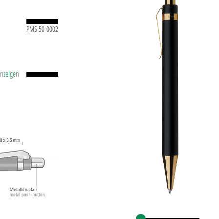
PMS 50-0002
anzeigen
ststoff-
id-Kugel
.0
ühl.