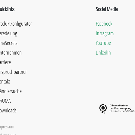
uicklinks
Social Media
roduktkonfigurator
Facebook
eredelung
Instagram
maSecrets
YouTube
nternehmen
LinkedIn
arriere
nsprechpartner
ontakt
ändlersuche
yUMA
ownloads
mpressum