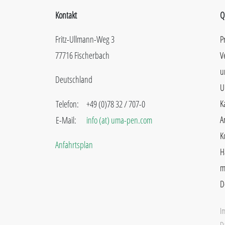
Kontakt
Q
Fritz-Ullmann-Weg 3
P
77716 Fischerbach
V
u
Deutschland
U
K
Telefon:
+49 (0)78 32 / 707-0
A
E-Mail:
info (at) uma-pen.com
K
Anfahrtsplan
H
m
D
I