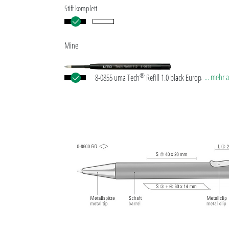
Stift komplett
Mine
®
... mehr 
8-0855 uma Tech
Refill 1.0 black Europäische Kun
Großraummine mit weißem oder schwarzem
Kunststoffrohr, Neusilberspitze und Wolfram-Karb
(1,0 mm). Schreibleistung: ca. 4.500 m. Deutsche
Schreibpaste nach ISO-Norm. Die uma Tech Refill 1
vermittelt ein angenehmes und weiches Schreibgef