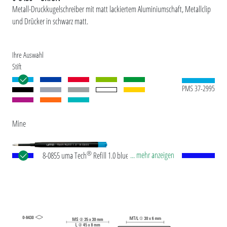
Metall-Druckkugelschreiber mit matt lackiertem Aluminiumschaft, Metallclip
und Drücker in schwarz matt.
Ihre Auswahl
Stift
PMS 37-2995
Mine
®
... mehr anzeigen
8-0855 uma Tech
Refill 1.0 blue Europäische
Kunststoff-Großraummine mit weißem oder
schwarzem Kunststoffrohr, Neusilberspitze und
Wolfram-Karbid-Kugel (1,0 mm). Schreibleistung:
ca. 4.500 m. Deutsche Schreibpaste nach ISO-
Norm. Die uma Tech Refill 1.0 vermittelt ein