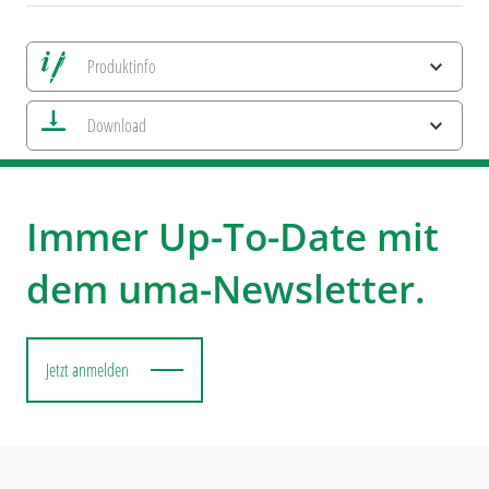
Produktinfo
Alle Ansichten speichern
Download
Aktuelles Bild speichern
Information Druckposition
uma NEWS 2026
ESG-Merkmale und Produktzertifizierungen
Colourful Metal
Immer Up-To-Date mit
dem uma-Newsletter.
Jetzt anmelden