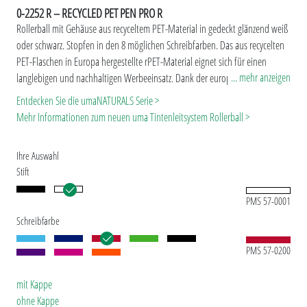
0-2252 R – RECYCLED PET PEN PRO R
Rollerball mit Gehäuse aus recyceltem PET-Material in gedeckt glänzend weiß
oder schwarz. Stopfen in den 8 möglichen Schreibfarben. Das aus recycelten
PET-Flaschen in Europa hergestellte rPET-Material eignet sich für einen
... mehr anzeigen
langlebigen und nachhaltigen Werbeeinsatz. Dank der europäischen und
ClimatePartner-zertifizierten Produktion leistet der uma RECYCLED PET PEN
Entdecken Sie die umaNATURALS Serie >
PRO R einen zusätzlichen nachhaltigen Beitrag zur Schonung der Umwelt.
Mehr Informationen zum neuen uma Tintenleitsystem Rollerball >
Aufgrund der Besonderheit des Materials (recyceltes PET-Material) sind
produktionstechnische Farbschwankungen gegeben.
Ihre Auswahl
Stift
PMS 57-0001
Schreibfarbe
PMS 57-0200
mit Kappe
ohne Kappe