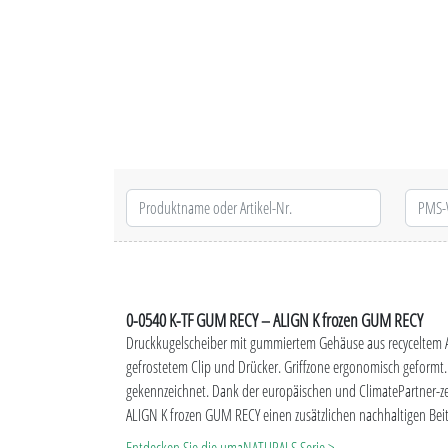
0-0540 K-TF GUM RECY – ALIGN K frozen GUM RECY
Druckkugelscheiber mit gummiertem Gehäuse aus recyceltem A
gefrostetem Clip und Drücker.
Griffzone ergonomisch geformt
gekennzeichnet. Dank der europäischen und ClimatePartner-zer
ALIGN K frozen GUM RECY einen zusätzlichen nachhaltigen Bei
der Besonderheit des Materials (ABS Recycled Plastic) sind 