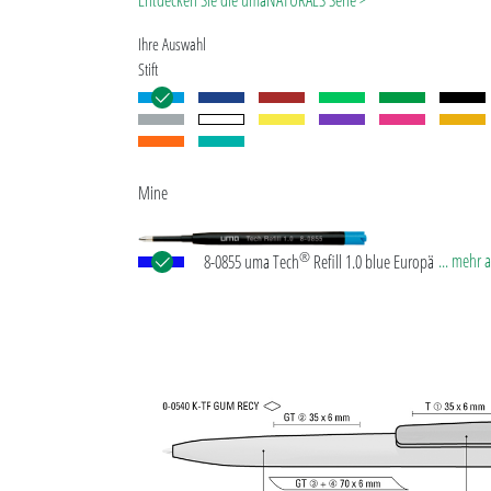
Entdecken Sie die umaNATURALS Serie >
gegeben.
Ihre Auswahl
Stift
Mine
®
... mehr 
8-0855 uma Tech
Refill 1.0 blue Europäische Kuns
Großraummine mit weißem oder schwarzem
Kunststoffrohr, Neusilberspitze und Wolfram-Karb
(1,0 mm). Schreibleistung: ca. 4.500 m. Deutsche
Schreibpaste nach ISO-Norm. Die uma Tech Refill 1
vermittelt ein angenehmes und weiches Schreibgef