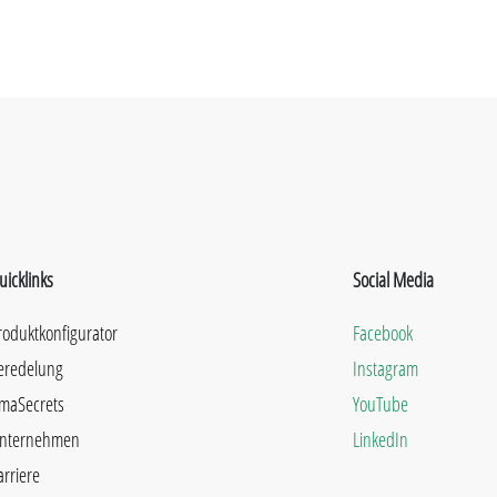
uicklinks
Social Media
roduktkonfigurator
Facebook
eredelung
Instagram
maSecrets
YouTube
nternehmen
LinkedIn
arriere