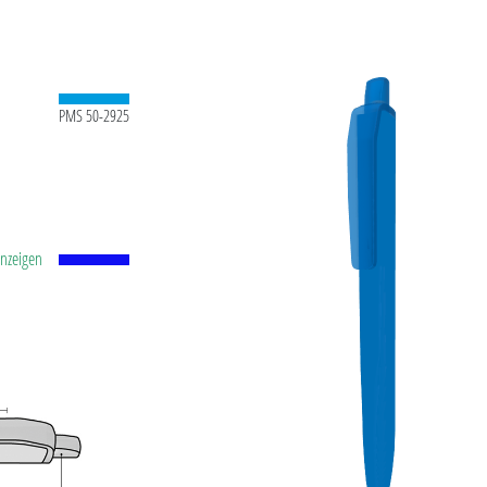
PMS 50-2925
anzeigen
tstoff-
id-Kugel
.0
ühl.