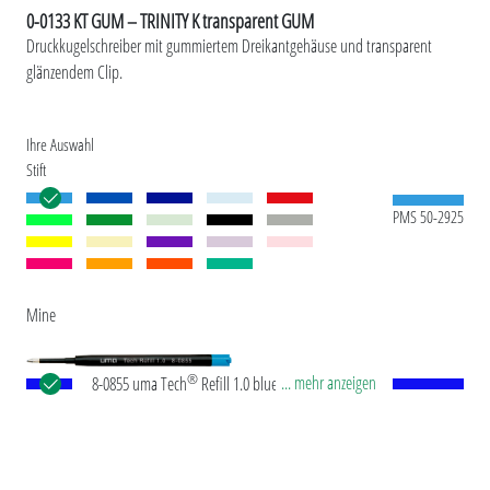
0-0133 KT GUM – TRINITY K transparent GUM
Druckkugelschreiber mit gummiertem Dreikantgehäuse und transparent
glänzendem Clip.
Ihre Auswahl
Stift
PMS 50-2925
Mine
®
... mehr anzeigen
8-0855 uma Tech
Refill 1.0 blue Europäische
Kunststoff-Großraummine mit weißem oder
schwarzem Kunststoffrohr, Neusilberspitze und
Wolfram-Karbid-Kugel (1,0 mm). Schreibleistung:
ca. 4.500 m. Deutsche Schreibpaste nach ISO-