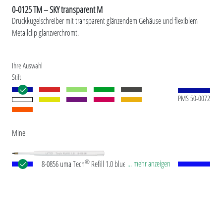
0-0125 TM – SKY transparent M
Druckkugelschreiber mit transparent glänzendem Gehäuse und flexiblem
Metallclip glanzverchromt.
Ihre Auswahl
Stift
PMS 50-0072
Mine
®
... mehr anzeigen
8-0856 uma Tech
Refill 1.0 blue Europäische
Kunststoff-Großraummine mit weißem oder
schwarzem Kunststoffrohr, Neusilberspitze und
Wolfram-Karbid-Kugel (1,0 mm). Schreibleistung:
ca. 4.500 m. Deutsche Schreibpaste nach ISO-