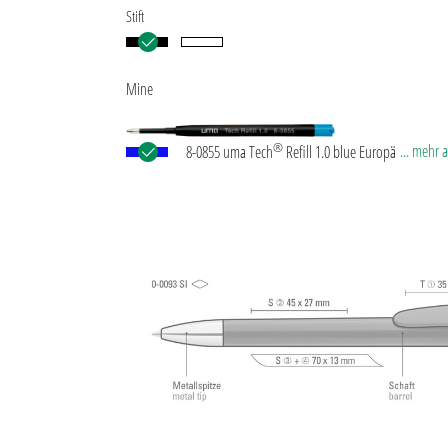
Stift
Mine
®
... mehr 
8-0855 uma Tech
Refill 1.0 blue Europäische Kuns
Großraummine mit weißem oder schwarzem
Kunststoffrohr, Neusilberspitze und Wolfram-Karb
(1,0 mm). Schreibleistung: ca. 4.500 m. Deutsche
Schreibpaste nach ISO-Norm. Die uma Tech Refill 1
vermittelt ein angenehmes und weiches Schreibgef