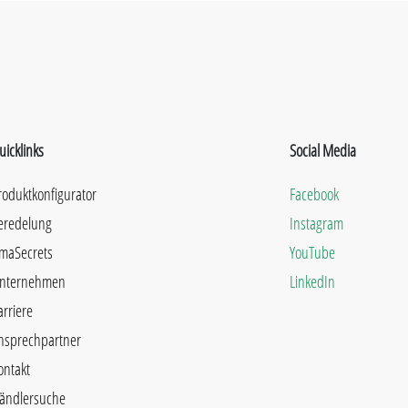
uicklinks
Social Media
roduktkonfigurator
Facebook
eredelung
Instagram
maSecrets
YouTube
nternehmen
LinkedIn
arriere
nsprechpartner
ontakt
ändlersuche