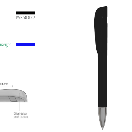
PMS 50-0002
anzeigen
tstoff-
id-Kugel
.0
ühl.