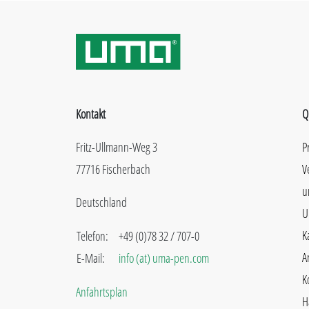
Kontakt
Q
Fritz-Ullmann-Weg 3
P
77716 Fischerbach
V
u
Deutschland
U
K
Telefon:
+49 (0)78 32 / 707-0
A
E-Mail:
info (at) uma-pen.com
K
Anfahrtsplan
H