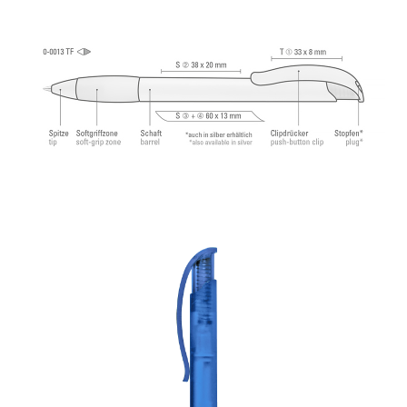
Schreibleistung: ca. 2.500 m. Deutsche
®
Schreibpaste von Dokumental
nach ISO-Norm
ISO 12757-2, dokumentenecht.