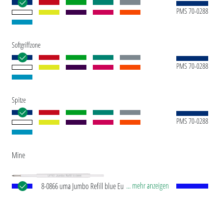
PMS 70-0288
Softgriffzone
PMS 70-0288
Spitze
PMS 70-0288
Mine
... mehr anzeigen
8-0866 uma Jumbo Refill blue Europäische Jumbo
Mine mit weißem Kunststoffrohr, silberner
Schreibspitze und Wolfram-Karbid-Kugel (1,0 mm).