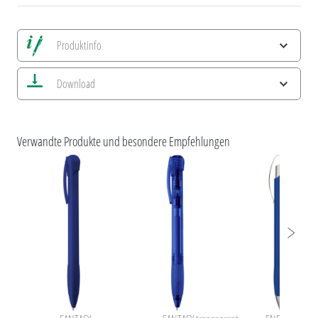
Produktinfo
Alle Ansichten speichern
Download
Aktuelles Bild speichern
Information Druckposition
ESG-Merkmale und Produktzertifizierungen
Verwandte Produkte und besondere Empfehlungen