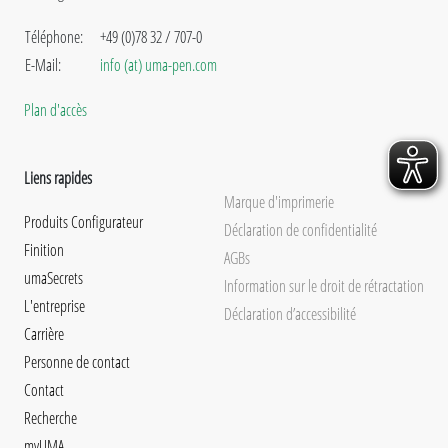
Téléphone:
+49 (0)78 32 / 707-0
E-Mail:
info (at) uma-pen.com
Plan d'accès
Liens rapides
Marque d'imprimerie
Produits Configurateur
Déclaration de confidentialité
Finition
AGBs
umaSecrets
Information sur le droit de rétractation
L'entreprise
Déclaration d’accessibilité
Carrière
Personne de contact
Contact
Recherche
myUMA