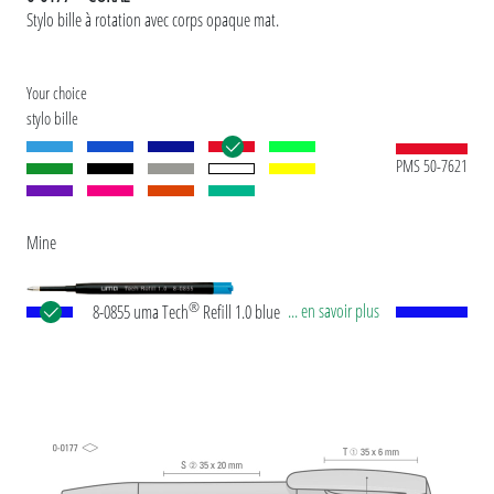
Stylo bille à rotation avec corps opaque mat.
Your choice
stylo bille
PMS 50-7621
Mine
®
... en savoir plus
8-0855 uma Tech
Refill 1.0 blue Recharge géante
européenne, en plastique avec tube plastique en
noir, pointe en maillechort et bille en carbure de
tungstène (1,0 mm). Longueur d’écriture env.
4.500 mètres. Pâte d’écriture allemande selon
norme ISO. La recharge uma Tech Refill 1.0 offre
une expérience d'écriture agréable et douce.