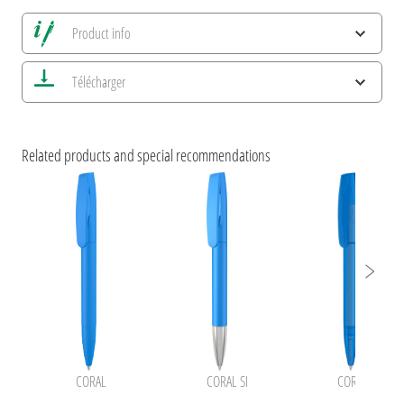
Product info
Alle Ansichten speichern
Télécharger
Enregistrer image actuelle
Informations d'impression
Caractéristiques ESG et certifications des produits
Related products and special recommendations
CORAL
CORAL SI
CORAL frozen