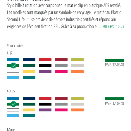
Stylo bille à rotation avec corps opaque mat et clip en plastique ABS recyclé.
Les modèles sont marqués par un symbole de recyclage. Le matériau Plastic
Second Life utilisé provient de déchets industriels certifiés et répond aux
... en savoir plus
exigences de l’éco-certification PSL. Grâce à sa production européenne et
certifiée par ClimatePartner, l'uma
SENZ RECY apporte une contribution
durable supplémentaire à la protection de l'environnement. En raison de la
Your choice
particularité du matériau (ABS Recycled Plastic), des variations de couleur
clip
existent en fonction de la production.
Version spéciale: Mix n' Match : à partir de 2.000 pièces, le modèle peut être
PMS 32-0348
combiné en couleur.
corps
PMS 32-0348
Mine