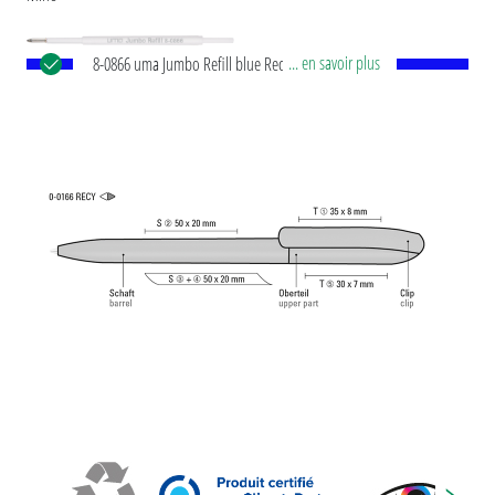
... en savoir plus
8-0866 uma Jumbo Refill blue Recharge
européenne Jumbo avec tube plastique en blanc,
pointe d’écriture en argent et bille en carbure de
tungstène (1,0 mm). Longueur d’écriture env.
2.500 mètres. Pâte d’écriture allemande de
®
Dokumental
selon norme ISO 12757-2,
indélébile.