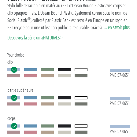
Stylo bille rétractable en matériau rPET d'Ocean Bound Plastic avec corps et
clip opaques mats. L’Ocean Bound Plastic, également connu sous le nom de
®
Social Plastic
, collecté par Plastic Bank est recyclé en Europe en un stylo en
... en savoir plus
PET recyclé pour une utilisation publicitaire durable. Grâce à sa production
européenne et certifiée par ClimatePartner, l'uma RECYCLED PET PEN PRO F
Découvrez la série umaNATURALS >
ocean apporte une contribution durable supplémentaire à la protection de
l'environnement. En raison de la particularité du matériau (PET recyclé), il
Your choice
existe des variations de couleur dues à la technique de production.
clip
Version spéciale: Mix n’ Match : à partir de 2.000 pièces, le modèle peut être
combiné en couleur.
PMS 57-0651
partie supérieure
PMS 57-0651
corps
PMS 57-0651