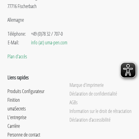
77716 Fischerbach
Allemagne
Téléphone:
+49 (0)78 32 / 707-0
E-Mail:
info (at) uma-pen.com
Plan d'accès
Liens rapides
Marque d'imprimerie
Produits Configurateur
Déclaration de confidentialité
Finition
AGBs
umaSecrets
Information sur le droit de rétractation
L'entreprise
Déclaration d’accessibilité
Carrière
Personne de contact