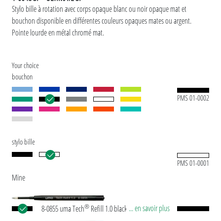
Stylo bille à rotation avec corps opaque blanc ou noir opaque mat et
bouchon disponible en différentes couleurs opaques mates ou argent.
Pointe lourde en métal chromé mat.
Your choice
bouchon
PMS 01-0002
stylo bille
PMS 01-0001
Mine
®
... en savoir plus
8-0855 uma Tech
Refill 1.0 black Recharge
géante européenne, en plastique avec tube