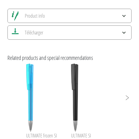
Product info
Alle Ansichten speichern
Télécharger
Enregistrer image actuelle
Informations d'impression
Caractéristiques ESG et certifications des produits
umaBlackForestPens
Related products and special recommendations
ULTIMATE frozen SI
ULTIMATE SI