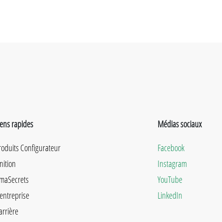
iens rapides
Médias sociaux
roduits Configurateur
Facebook
inition
Instagram
maSecrets
YouTube
'entreprise
LinkedIn
arrière