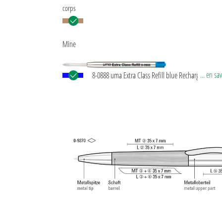
corps
Mine
... en sa
8-0888 uma Extra Class Refill blue Recharge géante
européenne, en métal avec pointe en acier affiné et
en carbure de tungstène (1,0 mm). Longueur d’écri
env. 10.000 mètres. Pâte d’écriture allemande de
®
Dokumental
selon norme ISO 12757-2, indélébil
in Germany.