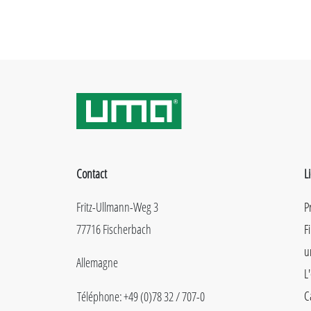
Contact
L
Fritz-Ullmann-Weg 3
P
77716 Fischerbach
F
u
Allemagne
L
C
Téléphone:
+49 (0)78 32 / 707-0