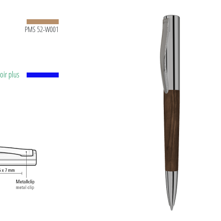
PMS 52-W001
voir plus
 bille
ture
e. Made