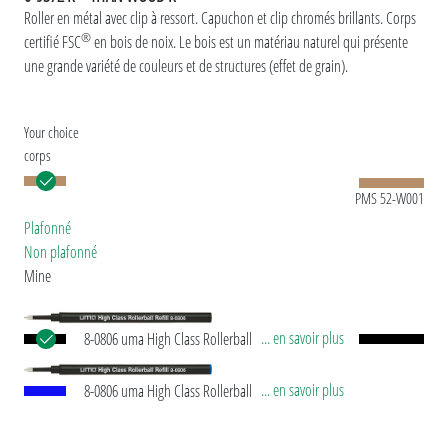
Roller en métal avec clip à ressort. Capuchon et clip chromés brillants. Corps
®
certifié FSC
en bois de noix. Le bois est un matériau naturel qui présente
une grande variété de couleurs et de structures (effet de grain).
Your choice
corps
PMS 52-W001
Plafonné
Non plafonné
Mine
... en savoir plus
8-0806 uma High Class Rollerball Refill black
Recharge roller avec pointe en acier affiné et bille
en céramique (0,7 mm). Longueur d’écriture env.
... en savoir plus
8-0806 uma High Class Rollerball Refill blue
800 mètres. Pâte d’écriture allemande. La recharge
Recharge roller avec pointe en acier affiné et bille
ne sèche pas vite même sans le capuchon. C'est
en céramique (0,7 mm). Longueur d’écriture env.