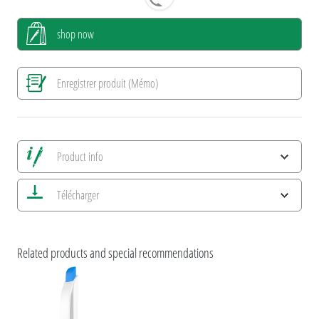
shop now
Enregistrer produit (Mémo)
Product info
Alle Ansichten speichern
Télécharger
Enregistrer image actuelle
Informations d'impression
Caractéristiques ESG et certifications des produits
Related products and special recommendations