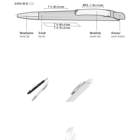
norme ISO. La recharge uma Tech Refill 1.0 offre
une expérience d'écriture agréable et douce.