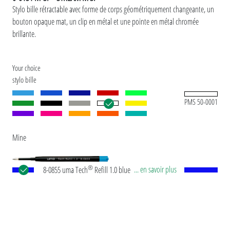
Stylo bille rétractable avec forme de corps géométriquement changeante, un
bouton opaque mat, un clip en métal et une pointe en métal chromée
brillante.
Your choice
stylo bille
PMS 50-0001
Mine
®
... en savoir plus
8-0855 uma Tech
Refill 1.0 blue Recharge géante
européenne, en plastique avec tube plastique en
noir, pointe en maillechort et bille en carbure de
tungstène (1,0 mm). Longueur d’écriture env.
4.500 mètres. Pâte d’écriture allemande selon