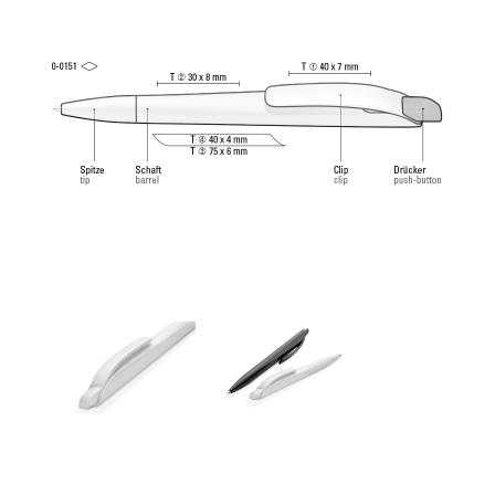
tungstène (1,0 mm). Longueur d’écriture env.
4.500 mètres. Pâte d’écriture allemande selon
norme ISO. La recharge uma Tech Refill 1.0 offre
une expérience d'écriture agréable et douce.