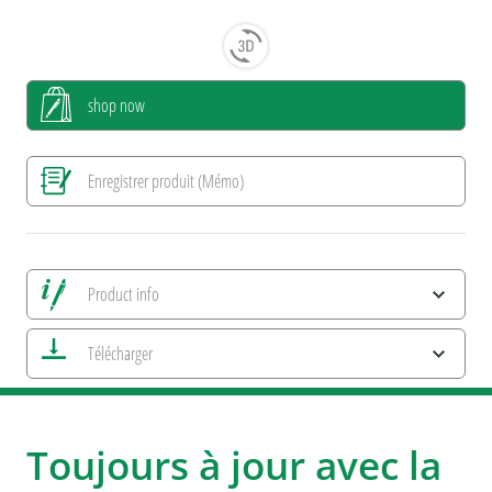
shop now
Enregistrer produit (Mémo)
Product info
Alle Ansichten speichern
Télécharger
Enregistrer image actuelle
Informations d'impression
Caractéristiques ESG et certifications des produits
Toujours à jour avec la