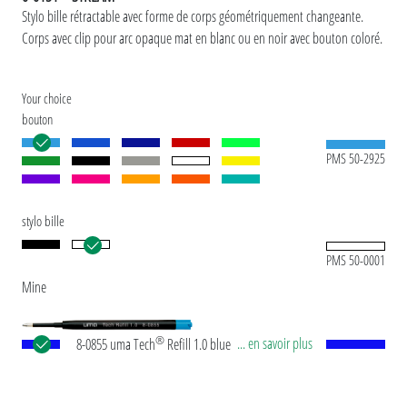
Stylo bille rétractable avec forme de corps géométriquement changeante.
Corps avec clip pour arc opaque mat en blanc ou en noir avec bouton coloré.
Your choice
bouton
PMS 50-2925
stylo bille
PMS 50-0001
Mine
®
... en savoir plus
8-0855 uma Tech
Refill 1.0 blue Recharge géante
européenne, en plastique avec tube plastique en
noir, pointe en maillechort et bille en carbure de