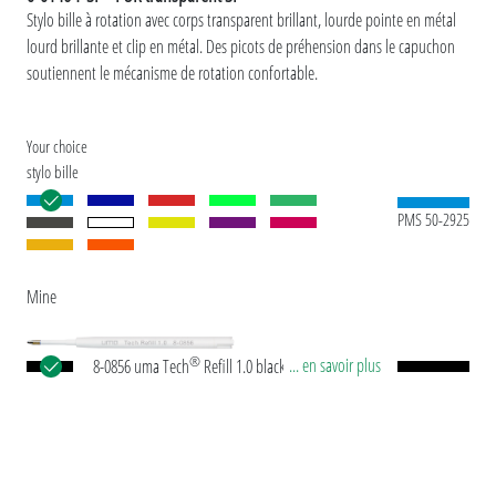
Stylo bille à rotation avec corps transparent brillant, lourde pointe en métal
lourd brillante et clip en métal. Des picots de préhension dans le capuchon
soutiennent le mécanisme de rotation confortable.
Your choice
stylo bille
PMS 50-2925
Mine
®
... en savoir plus
8-0856 uma Tech
Refill 1.0 black Recharge
géante européenne, en plastique avec tube
plastique en noir, pointe en maillechort et bille en
carbure de tungstène (1,0 mm). Longueur
d’écriture env. 4.500 mètres. Pâte d’écriture