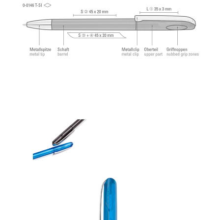
allemande selon norme ISO. La recharge uma Tech
Refill 1.0 offre une expérience d'écriture agréable
et douce.