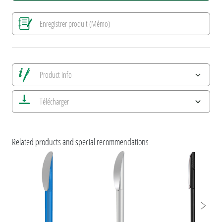
Enregistrer produit (Mémo)
Product info
Alle Ansichten speichern
Télécharger
Enregistrer image actuelle
Informations d'impression
Caractéristiques ESG et certifications des produits
Related products and special recommendations