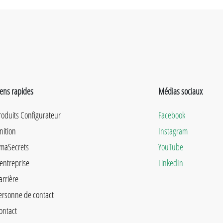
iens rapides
Médias sociaux
roduits Configurateur
Facebook
inition
Instagram
maSecrets
YouTube
'entreprise
LinkedIn
arrière
ersonne de contact
ontact