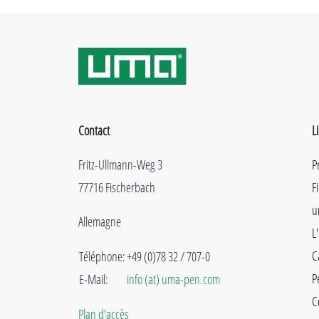
Contact
L
Fritz-Ullmann-Weg 3
P
77716 Fischerbach
F
u
Allemagne
L
C
Téléphone:
+49 (0)78 32 / 707-0
P
E-Mail:
info (at) uma-pen.com
C
Plan d'accès