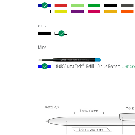
corps
Mine
®
... en sa
8-0855 uma Tech
Refill 1.0 blue Recharge géante
européenne, en plastique avec tube plastique en n
pointe en maillechort et bille en carbure de tungst
mm). Longueur d’écriture env. 4.500 mètres. Pâte
d’écriture allemande selon norme ISO. La recharg
Tech Refill 1.0 offre une expérience d'écriture agréa
douce.