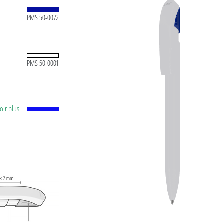
PMS 50-0072
PMS 50-0001
voir plus
oir,
ène (1,0
e uma
ble et