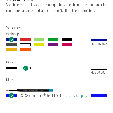
Stylo bille rétractable avec corps opaque brillant en blanc ou en noir uni, clip
cou coloré transparent brillant. Clip en métal flexible et chromé brillant.
Your choice
col du clip
PMS 50-0072
corps
PMS 50-0001
Mine
®
... en savoir plus
8-0855 uma Tech
Refill 1.0 blue Recharge géante
européenne, en plastique avec tube plastique en
noir, pointe en maillechort et bille en carbure de