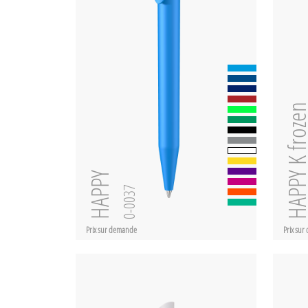
HAPPY K fro
HAPPY
0-0037
Prix sur demande
Prix su