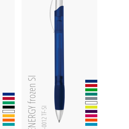
ENERGY frozen SI
0-0012 TF-SI