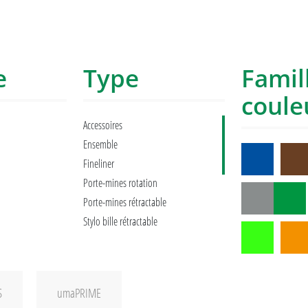
e
Type
Famil
coule
Accessoires
Ensemble
Fineliner
Porte-mines rotation
Porte-mines rétractable
Stylo bille rétractable
Stylo bille à rotation
Stylo à bille roulante
Stylo à plume
S
umaPRIME
Surligneur