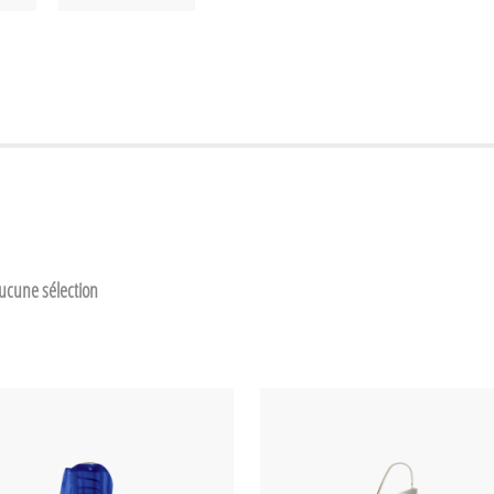
Touchpen
Étui
aucune sélection