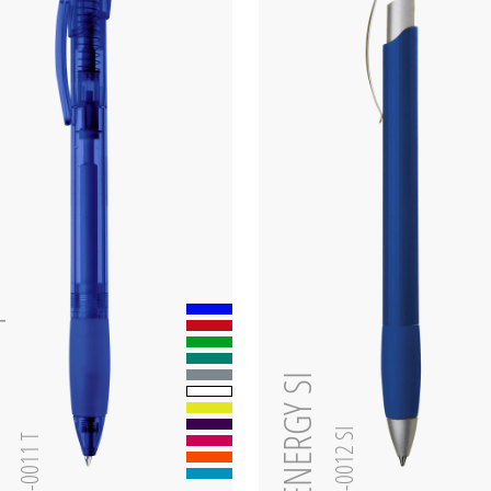
ent
ENERGY SI
0-0012 SI
0-0011 T