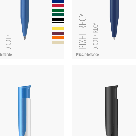
PIXEL RECY
0-0017 RECY
L
0-0017
r demande
Prix sur demande