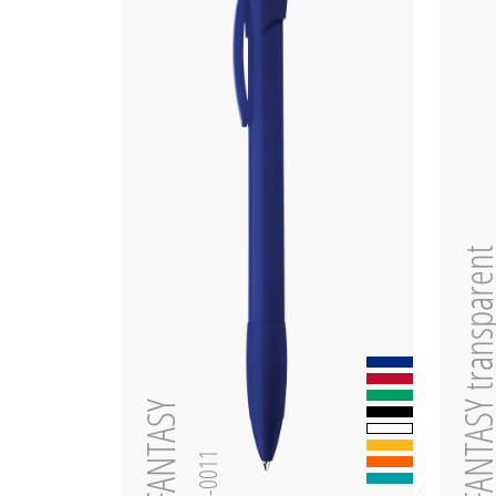
FANTASY transpar
FANTASY
0-0011