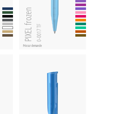
PIXEL frozen
0-0017 TF
Prix sur demande