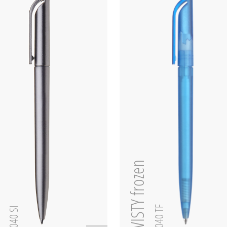
TWISTY frozen
SI
0-0040 TF
0-0040 SI