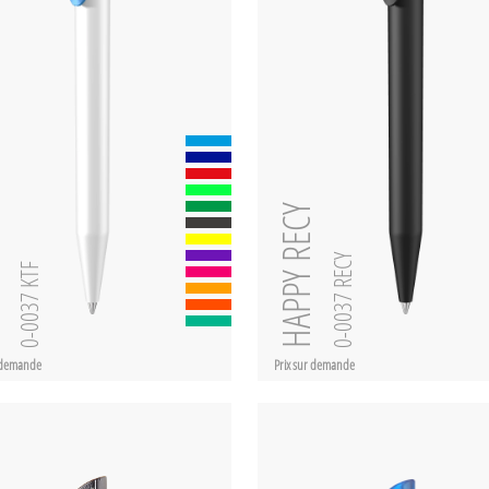
zen
HAPPY RECY
0-0037 RECY
0-0037 KTF
r demande
Prix sur demande