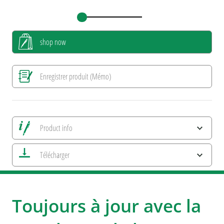
shop now
Enregistrer produit (Mémo)
Product info
Alle Ansichten speichern
Télécharger
Enregistrer image actuelle
Informations d'impression
Caractéristiques ESG et certifications des produits
Toujours à jour avec la