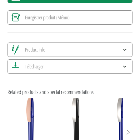
Enregistrer produit (Mémo)
Product info
Alle Ansichten speichern
Télécharger
Enregistrer image actuelle
Informations d'impression
uma NEWS 2026
Caractéristiques ESG et certifications des produits
Related products and special recommendations
umaBlackForestPens