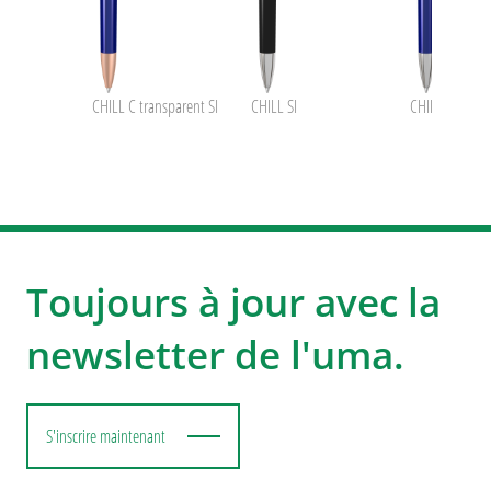
CHILL C transparent SI
CHILL SI
CHILL transpar
Toujours à jour avec la
newsletter de l'uma.
S'inscrire maintenant