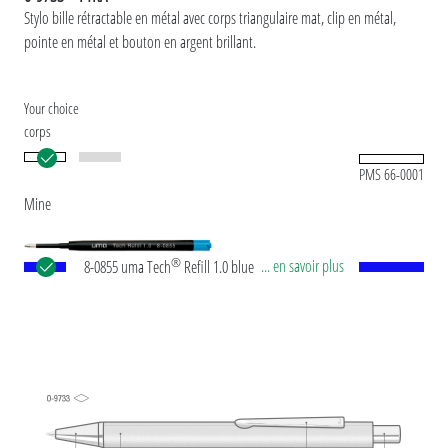
Stylo bille rétractable en métal avec corps triangulaire mat, clip en métal,
pointe en métal et bouton en argent brillant.
Your choice
corps
PMS 66-0001
Mine
®
... en savoir plus
8-0855 uma Tech
Refill 1.0 blue Recharge géante
européenne, en plastique avec tube plastique en
noir, pointe en maillechort et bille en carbure de
tungstène (1,0 mm). Longueur d’écriture env.
4.500 mètres. Pâte d’écriture allemande selon
norme ISO. La recharge uma Tech Refill 1.0 offre
une expérience d'écriture agréable et douce.