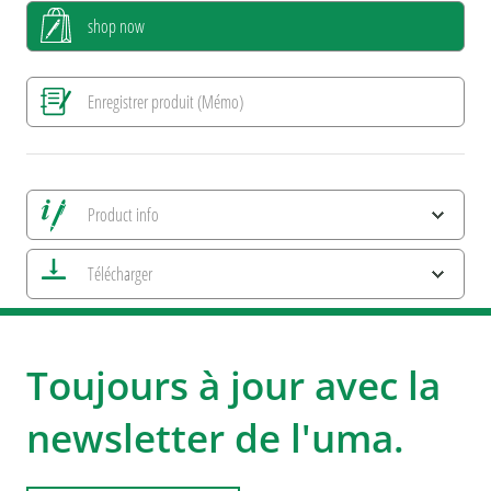
shop now
Enregistrer produit (Mémo)
Product info
Alle Ansichten speichern
Télécharger
Enregistrer image actuelle
Informations d'impression
Caractéristiques ESG et certifications des produits
uma GUMON !
uma SET UP YOUR BUSINESS
Toujours à jour avec la
newsletter de l'uma.