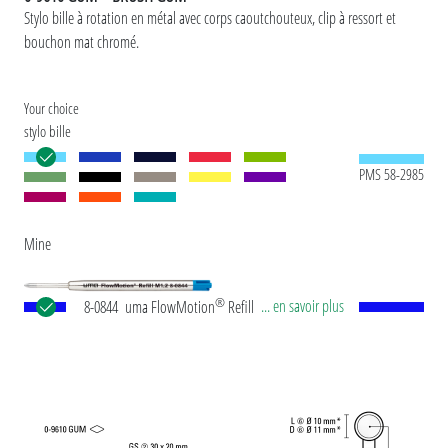
Stylo bille à rotation en métal avec corps caoutchouteux, clip à ressort et
bouchon mat chromé.
Your choice
stylo bille
PMS 58-2985
Mine
®
... en savoir plus
8-0844 uma FlowMotion
Refill M1.2 blue
Recharge géante européenne, en métal avec
pointe en acier affiné et bille en carbure de
tungstène (1,2 mm). Longueur d'écriture env.
4.000 mètres. Pâte d'écriture allemande selon la
norme ISO. Fabriqué en Allemagne. L'interaction