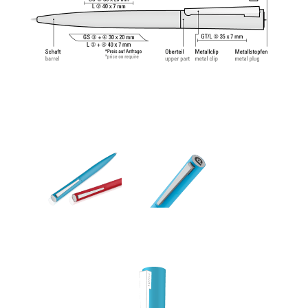
de la pointe de plomb, de la bille de plomb et de
la parfaitement composée pâte à écrire, créent
une expérience d'écriture inoubliable.