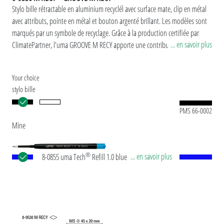
Stylo bille rétractable en aluminium recyclél avec surface mate, clip en métal
avec attributs, pointe en métal et bouton argenté brillant. Les modèles sont
marqués par un symbole de recyclage. Grâce à la production certifiée par
... en savoir plus
ClimatePartner, l'uma GROOVE M RECY apporte une contribution durable
supplémentaire à la protection de l'environnement.
Your choice
stylo bille
PMS 66-0002
Mine
®
... en savoir plus
8-0855 uma Tech
Refill 1.0 blue Recharge géante
européenne, en plastique avec tube plastique en
noir, pointe en maillechort et bille en carbure de
tungstène (1,0 mm). Longueur d’écriture env.
4.500 mètres. Pâte d’écriture allemande selon
norme ISO. La recharge uma Tech Refill 1.0 offre