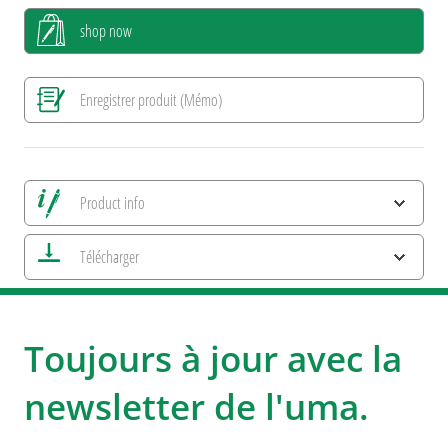
shop now
Enregistrer produit (Mémo)
Product info
Alle Ansichten speichern
Télécharger
Enregistrer image actuelle
Informations d'impression
uma NEWS 2026
umaNATURALS
Caractéristiques ESG et certifications des produits
Toujours à jour avec la
uma Metal RECY
uma GROOVE (M) RECY
newsletter de l'uma.