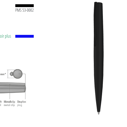
PMS 53-0002
voir plus
 bille
ture
e. Made