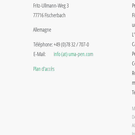
Fritz-Ullmann-Weg 3
P
77716 Fischerbach
F
u
Allemagne
L
C
Téléphone:
+49 (0)78 32 / 707-0
P
E-Mail:
info (at) uma-pen.com
C
Plan d'accès
R
m
T
M
D
A
In