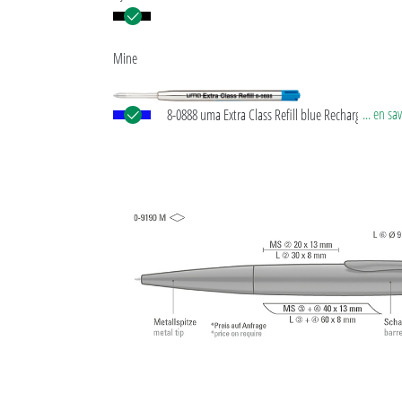
Mine
... en sa
8-0888 uma Extra Class Refill blue Recharge géante
européenne, en métal avec pointe en acier affiné et
en carbure de tungstène (1,0 mm). Longueur d’écri
env. 10.000 mètres. Pâte d’écriture allemande de
®
Dokumental
selon norme ISO 12757-2, indélébil
in Germany.