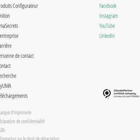
roduits Configurateur
Facebook
inition
Instagram
maSecrets
YouTube
'entreprise
LinkedIn
arrière
ersonne de contact
ontact
echerche
yUMA
éléchargements
arque d'imprimerie
éclaration de confidentialité
GBs
formation sur le droit de rétractation