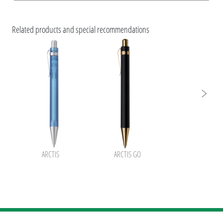
Informations d'impression
Caractéristiques ESG et certifications des produits
Related products and special recommendations
ARCTIS
ARCTIS GO