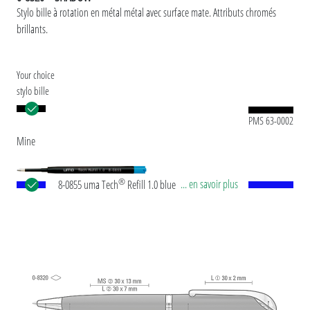
Stylo bille à rotation en métal métal avec surface mate. Attributs chromés
brillants.
Your choice
stylo bille
PMS 63-0002
Mine
®
... en savoir plus
8-0855 uma Tech
Refill 1.0 blue Recharge géante
européenne, en plastique avec tube plastique en
noir, pointe en maillechort et bille en carbure de
tungstène (1,0 mm). Longueur d’écriture env.
4.500 mètres. Pâte d’écriture allemande selon
norme ISO. La recharge uma Tech Refill 1.0 offre
une expérience d'écriture agréable et douce.