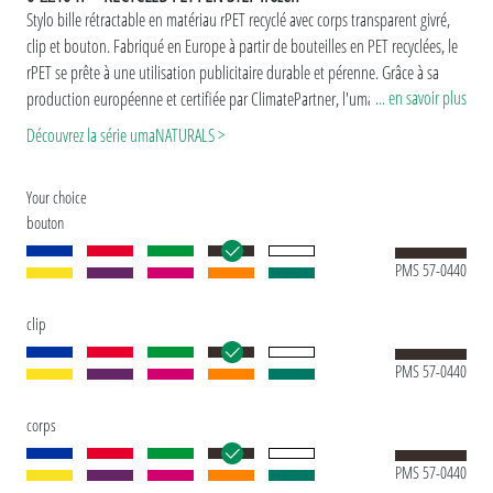
Stylo bille rétractable en matériau rPET recyclé avec corps transparent givré,
clip et bouton. Fabriqué en Europe à partir de bouteilles en PET recyclées, le
rPET se prête à une utilisation publicitaire durable et pérenne. Grâce à sa
... en savoir plus
production européenne et certifiée par ClimatePartner, l'uma RECYCLED PET
PEN STEP frozen apporte une contribution durable supplémentaire à la
Découvrez la série umaNATURALS >
protection de l'environnement. En raison de la particularité du matériau (PET
recyclé), il existe des variations de couleur dues à la technique de production.
Your choice
Version spéciale: Mix n’ Match : à partir de 2.000 pièces, le modèle peut être
bouton
combiné en couleur.
PMS 57-0440
clip
PMS 57-0440
corps
PMS 57-0440